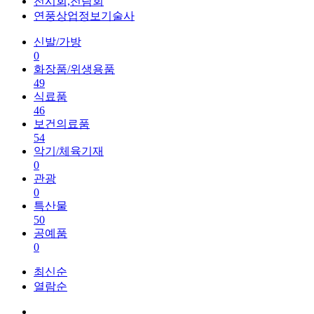
전시회,전람회
연풍상업정보기술사
신발/가방
0
화장품/위생용품
49
식료품
46
보건의료품
54
악기/체육기재
0
관광
0
특산물
50
공예품
0
최신순
열람순