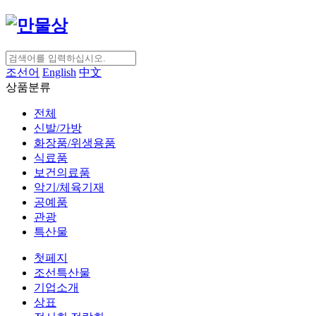
조선어
English
中文
상품분류
전체
신발/가방
화장품/위생용품
식료품
보건의료품
악기/체육기재
공예품
관광
특산물
첫페지
조선특산물
기업소개
상표