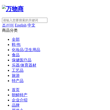
조선어
English
中文
商品分类
全部
鞋/包
化妆品/卫生用品
食品
保健医疗品
乐器/体育器材
工艺品
旅游
特产品
首页
朝鲜特产
企业介绍
品牌