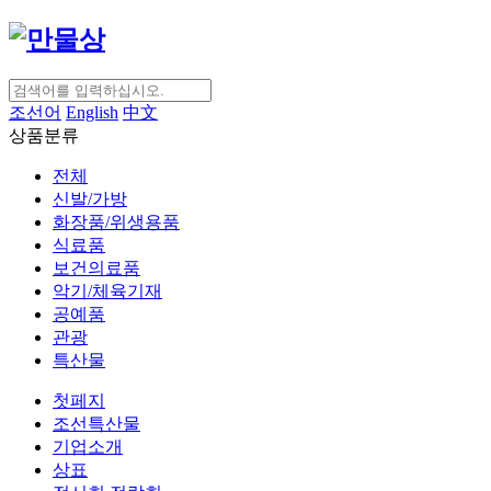
조선어
English
中文
상품분류
전체
신발/가방
화장품/위생용품
식료품
보건의료품
악기/체육기재
공예품
관광
특산물
첫페지
조선특산물
기업소개
상표