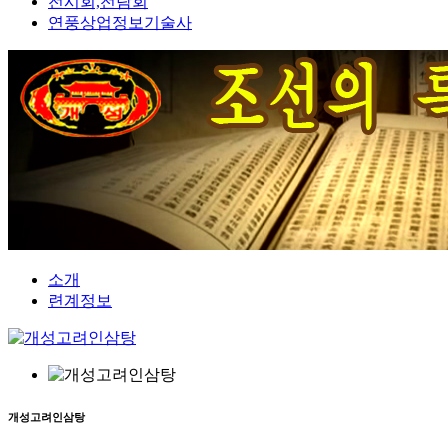
전시회,전람회
연풍상업정보기술사
소개
련계정보
개성고려인삼탕