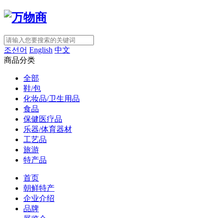
조선어
English
中文
商品分类
全部
鞋/包
化妆品/卫生用品
食品
保健医疗品
乐器/体育器材
工艺品
旅游
特产品
首页
朝鲜特产
企业介绍
品牌