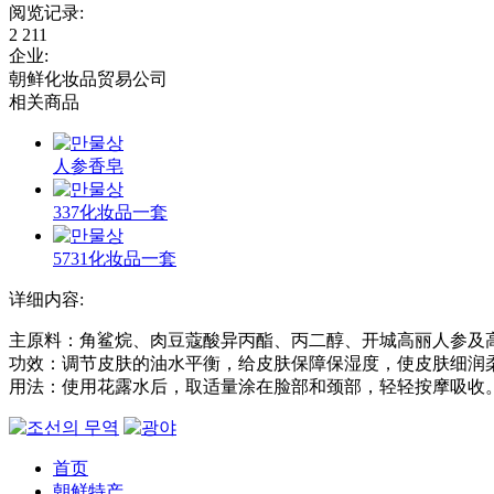
阅览记录
:
2 211
企业
:
朝鲜化妆品贸易公司
相关商品
人参香皂
337化妆品一套
5731化妆品一套
详细内容:
主原料：角鲨烷、肉豆蔻酸异丙酯、丙二醇、开城高丽人参及
功效：调节皮肤的油水平衡，给皮肤保障保湿度，使皮肤细润
用法：使用花露水后，取适量涂在脸部和颈部，轻轻按摩吸收
首页
朝鲜特产