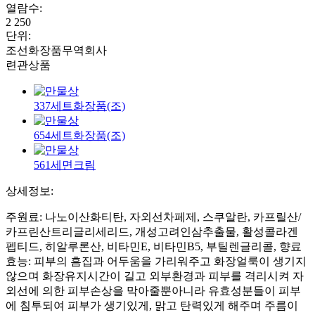
열람수
:
2 250
단위
:
조선화장품무역회사
련관상품
337세트화장품(조)
654세트화장품(조)
561세면크림
상세정보:
주원료: 나노이산화티탄, 자외선차페제, 스쿠알란, 카프릴산/
카프린산트리글리세리드, 개성고려인삼추출물, 활성콜라겐
펩티드, 히알루론산, 비타민E, 비타민B5, 부틸렌글리콜, 향료
효능: 피부의 흠집과 어두움을 가리워주고 화장얼룩이 생기지
않으며 화장유지시간이 길고 외부환경과 피부를 격리시켜 자
외선에 의한 피부손상을 막아줄뿐아니라 유효성분들이 피부
에 침투되여 피부가 생기있게, 맑고 탄력있게 해주며 주름이