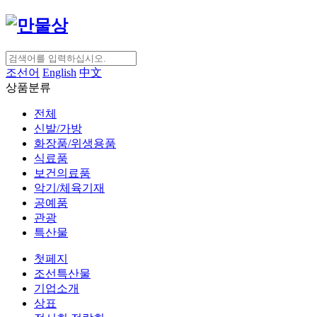
조선어
English
中文
상품분류
전체
신발/가방
화장품/위생용품
식료품
보건의료품
악기/체육기재
공예품
관광
특산물
첫페지
조선특산물
기업소개
상표