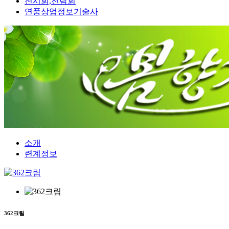
전시회,전람회
연풍상업정보기술사
소개
련계정보
362크림