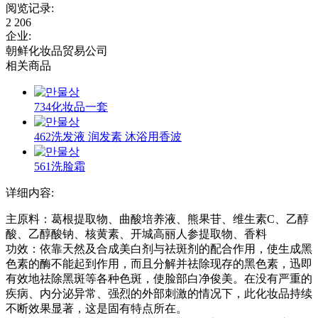
阅览记录
:
2 206
企业
:
朝鲜化妆品贸易公司
相关商品
734化妆品一套
462洗发液 润发素 沐浴用香波
561洗脸霜
详细内容:
主原料：葛根提取物、曲酸培养液、熊果苷、维生素C、乙醇
酸、乙醇酸钠、核黄素、开城高丽人参提取物、香料
功效：依靠天然及合成美白剂与祛斑剂的配合作用，使生成黑
色素的酶不能起到作用，而且分解并祛除现存的黑色素，迅即
有效地祛除黑斑等各种色斑，使脸部白净俊美。在没有严重的
疾病、内分泌异常、强烈的外部刺激的情况下，此化妆品持续
不断效果显著，这是固有特点所在。