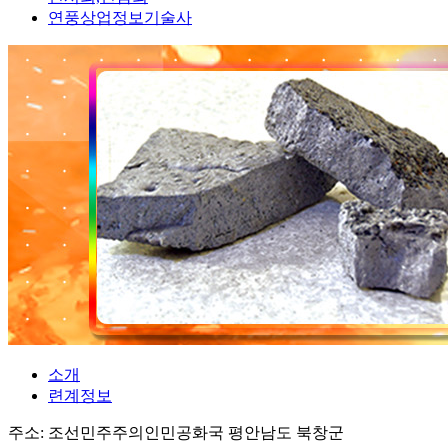
연풍상업정보기술사
소개
련계정보
주소: 조선민주주의인민공화국 평안남도 북창군