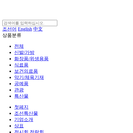
조선어
English
中文
상품분류
전체
신발/가방
화장품/위생용품
식료품
보건의료품
악기/체육기재
공예품
관광
특산물
첫페지
조선특산물
기업소개
상표
전시회,전람회