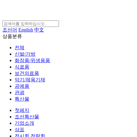
조선어
English
中文
상품분류
전체
신발/가방
화장품/위생용품
식료품
보건의료품
악기/체육기재
공예품
관광
특산물
첫페지
조선특산물
기업소개
상표
전시회,전람회